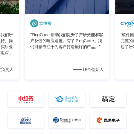
对我们研
“
PingCode 帮助我们提升了产研效能和客
“
软件国
流转、操
户反馈的响应速度。有了 PingCode，我
完整的
的实际业
们能够专注于为客户打造最好的产品。
”
起了研
与追踪，
发负责人
——
联合创始人